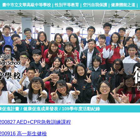
臺中市立文華高級中等學校
性別平等教育
空污自我保護
健康體能之道
|
|
|
|
康促進計畫
/
健康促進成果發表
/
109學年度活動紀錄
0200827 AED+CPR急救訓練課程
0200916 高一新生健檢