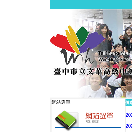
網站選單
健
2
2