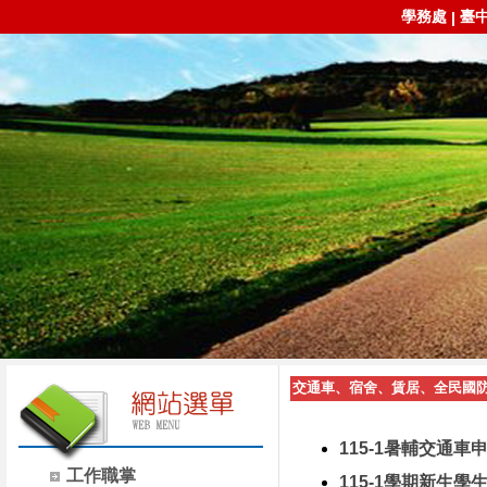
學務處
臺
|
交通車、宿舍、賃居、全民國
115-1暑輔交通車申請
工作職掌
115-1學期新生學