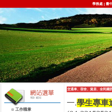
學務處
臺
|
交通車、宿舍、賃居、全民國
一.
學生專車
工作職掌