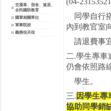
(04-
23153521
交通車、宿舍、賃居、
全民國防教育
同
學自行
國軍相關單位
內到教官室
軍事院校
義務役兵役
請退
費事宜
二.學生專車
仍
會依照
路
學
生。
三.
因學生專
協助同學銷