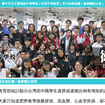
臺中市立文華高級中等學校
性別平等教育
空污自我保護
健康體能之道
|
|
|
|
康促進計畫
/
健康體位管理
教育部統計顯示台灣高中職學生過胖或過瘦比例有增加的
大家只知道肥胖會導致糖尿病、高血壓、心血管疾病，卻