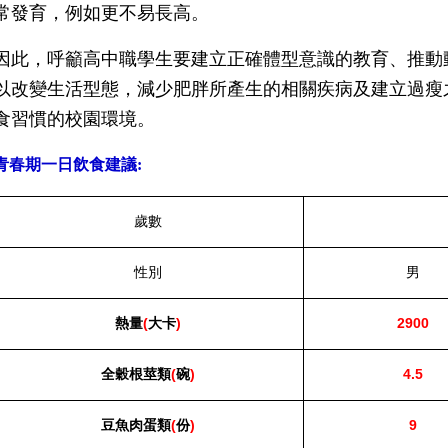
常發育，例如更不易長高。
因此，呼籲高中職學生要建立正確體型意識的教育、推動
以改變生活型態，減少肥胖所產生的相關疾病及建立過瘦
食習慣的校園環境。
青春期一日飲食建議:
歲數
性別
男
熱量
(
大卡
)
2900
全穀根莖類
(
碗
)
4.5
豆魚肉蛋類
(
份
)
9