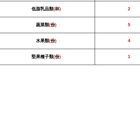
低脂乳品類
(
杯
)
2
蔬菜類
(
份
)
5
水果類
(
份
)
4
堅果種子類
(
份
)
1