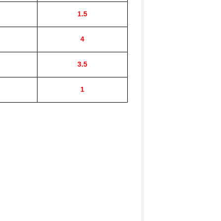
1.5
4
3.5
1