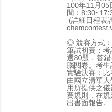
100年11月
間：8:30~17:
(詳細日程表
chemcontest.
◎ 競賽方式
筆試初賽：考
選80題，答錯
腦閱卷。考生
實驗決賽：比
由國立清華大
用所提供之儀
賽規則，在規
出書面報告。