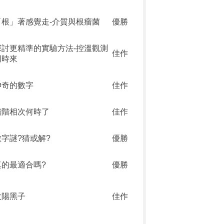
「根」著感覺走-介質與根瘤菌
優勝
探討更精準的實驗方法-控溫觀測
佳作
同時來
神奇的數字
佳作
階階相次何時了
佳作
數字謎?猜或解?
優勝
真的最適合嗎?
優勝
太陽黑子
佳作