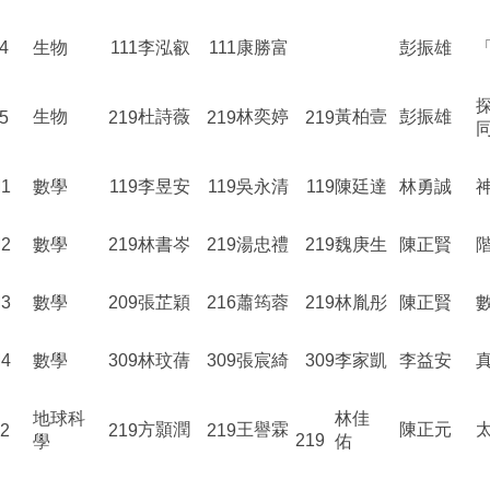
4
生物
111
李泓叡
111
康勝富
彭振雄
生物
杜詩薇
林奕婷
黃柏壹
彭振雄
5
219
219
219
1
數學
119
李昱安
119
吳永清
119
陳廷達
林勇誠
2
數學
219
林書岑
219
湯忠禮
219
魏庚生
陳正賢
3
數學
209
張芷穎
216
蕭筠蓉
219
林胤彤
陳正賢
4
數學
309
林玟蒨
309
張宸綺
309
李家凱
李益安
地球科
林佳
方顥潤
王譽霖
陳正元
2
219
219
219
學
佑