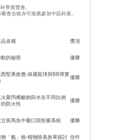
科學展覽會,
師審查合格亦可推薦參加中區科展。
作品名稱
獎項
轉動的秘密
優勝
巴西堅果效應-保麗龍球與BB彈實
優勝
驗
克火聚丙烯酸鈉與水在不同比例
優勝
下的防火性
建立斑馬魚中藥口部投藥系統
優勝
植物「氨」檢-植物除臭效果探討
佳作