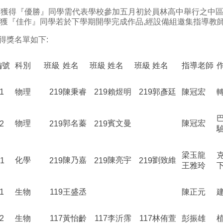
2.獲得『優勝』同學需代表學校參加五月初於員林高中舉行之中區
獲『佳作』同學若於下學期開學完成作品,經設備組邀集指導教
3得獎名單如下:
編號
科別
班級
姓名
班級
姓名
班級
姓名
指導老師
1
物理
219
陳秉睿
219
賴煜明
219
郭彥廷
陳冠宏
物理
郭名蓁
賓文曼
陳冠宏
2
219
219
梁玉龍
化學
陳乃嘉
陳亮宇
劉致維
1
219
219
219
王雅玲
1
生物
119
王盛丞
陳正元
2
生物
117
黃怡齡
117
李沂霈
117
林侑萱
彭振雄