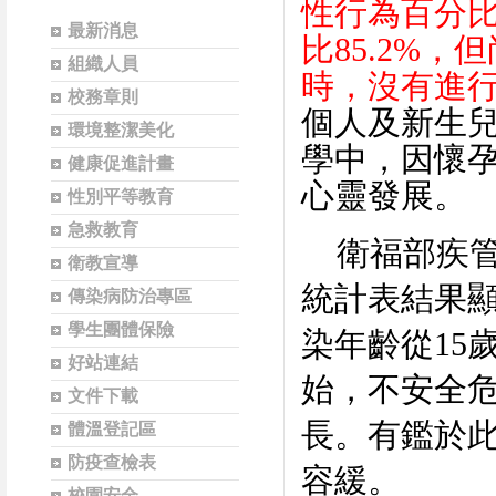
性行為百分
最新消息
比
85.2%
，但
組織人員
時，沒有進
校務章則
個人及新生
環境整潔美化
學中，因懷
健康促進計畫
心靈發展。
性別平等教育
急救教育
衛福部疾
衛教宣導
統計表結果
傳染病防治專區
學生團體保險
染年齡從
15
好站連結
始，不安全
文件下載
長。有鑑於
體溫登記區
防疫查檢表
容緩。
校園安全