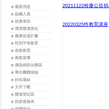
20211122校慶公益
最新消息
組織人員
校務章則
20220325性教育
講座
環境整潔美化
健康促進計畫
性別平等教育
急救教育
衛教宣導
傳染病防治專區
學生團體保險
好站連結
文件下載
體溫登記區
防疫查檢表
校園安全