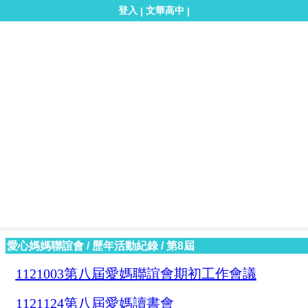
登入
文華高中
|
|
愛心媽媽聯誼會
/
歷年活動紀錄
/
第8屆
1121003第八屆愛媽聯誼會期初工作會議
1121124第八屆愛媽讀書會