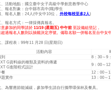
二、活動地點：國立臺中女子高級中學創意教學中心
三、報名對象：台中縣市高中(職)學生
四、報名人數：24人(中女中10位，
外校每校至多2人
)
五、報名方式：一律採傳真報名。
有意參加的同學請於
11/19 (星期五) 中午前
至設備組登記，
若超過報名人數則以抽籤決定序號。備取名額一併報名至台中女
、課程表：99年11 月28 日(星期日)
活動內容
報到
8：30～9：
NXT G資料線的種類及資料的傳遞
9：00～12
NXT G進階程式設計
午餐
12：00～1
專題實作
13：00～1
七、為響應節能減碳，參加學生請自行攜帶環保杯及餐具。