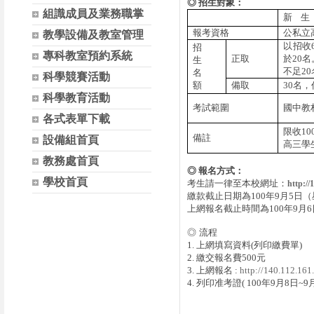
◎
招生對象：
組識成員及業務職掌
新
生
報考資格
公私立
教學設備及教室管理
以招收
招
專科教室預約系統
正取
於
20
名
生
不足
20
名
科學競賽活動
額
備取
30
名，
科學教育活動
考試範圍
國中教
各式表單下載
限收
10
備註
設備組首頁
高三學
教務處首頁
◎
報名方式：
學校首頁
考生請一律至本校網址：
http://
繳款截止日期為
100
年
9
月
5
日（
上網報名截止時間為
100
年
9
月
6
◎ 流程
1.
上網填寫資料
(
列印繳費單
)
2.
繳交報名費
500
元
3.
上網報名
:
http://140.112.16
4.
列印准考證
( 100
年
9
月
8
日
~9