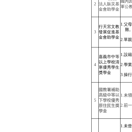
國內
2
法人賑災基
軍公
金會助學金
1.
父母
行天宮文教
難
3
發展促進基
金會助學金
2.
單親
1.
設籍
嘉義市中等
以上學校清
4
2.
學業
寒優秀學生
獎學金
3.
操行
國教署補助
高級中等以
1.
未領
5
下學校優秀
2.
前一
原住民生獎
學金
1.
未曾