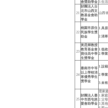
會獎助學金
3.
生活
財團法人台
北市山西文
21
山西
教基金會助
學金
桃園市原住
1.
具原
22
民族學生獎
2.
清寒
助金
黃昆輝教授
教育基金會
1.
低收
23
寶佳高中學
2.
學業
生獎學金
1.
設籍
臺南市中等
以上學校清
24
2.
學業
寒優秀學生
獎學金
3.
未有
需家
財團法人臺
1.
家庭
25
中市西屯慈
2.
父母
愛會助學金
3.
其他
4.
前一