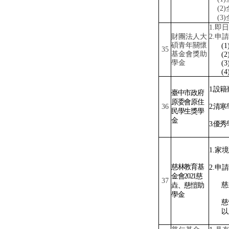
(2)
(3)
1.
即日
財團法人大
2.
申請
碩青年關懷
(1
35
基金會獎助
(2
學金
(3
(4
1.
設籍
臺中市政府
原委會原住
36
2.
清寒
民學生獎學
金
3.
優秀
1.
家境
慈林教育基
2.
申請
金會
2021
慈
37
慈
垚、慈愷助
學金
慈
以