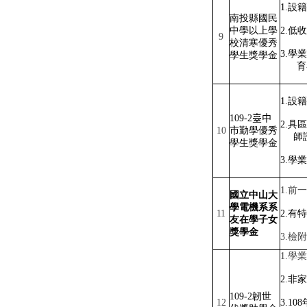
1.
設籍
南投縣國民
中學以上學
2.
低收
9
校清寒優秀
3.
學業
學生獎學金
育
1.
設籍
109-2
臺中
2.
具區
10
市
勤學優秀
師
學生獎學金
3.
學業
1.
前一
國立中山大
學電機系系
11
2.
有特
友在學子女
獎學金
3.
檢附
1.
學業
2.
非家
109-2
韌世
12
3.108