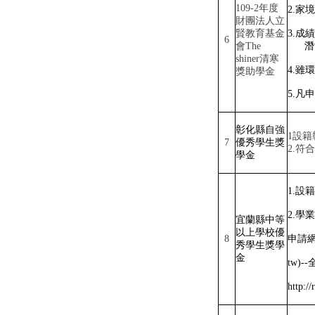
109-2
年度
2.
家境
財團法人立
賢教育基金
3.
成績
6
會
The
潛
shiner
清寒
4.
雖環
獎助學金
5.
凡申
彰化縣自強
1
設籍
7
優秀學生獎
2.
符合
學金
1.
設籍
2.
學業
宜蘭縣中等
以上學校優
8
申請
秀學生獎學
金
tw)--
http://