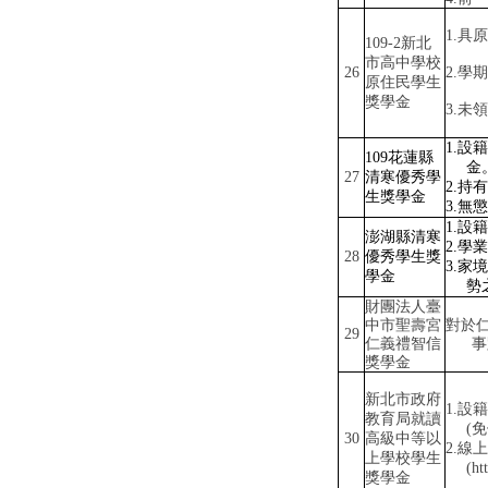
1.
具原
109-2
新北
市高中學校
26
2.
學期
原住民學生
獎學金
3.
未領
1.
設籍
109
花蓮縣
金
27
清寒優秀學
2.
持有
生獎學金
3.
無懲
1.
設籍
澎湖縣清寒
2.
學業
28
優秀學生獎
3.
家境
學金
勢
財團法人臺
中市聖壽宮
對於
29
仁義禮智信
事
獎學金
新北市政府
1.
設籍
教育局就讀
(
免
30
高級中等以
2.
線上
上學校學生
(ht
獎學金