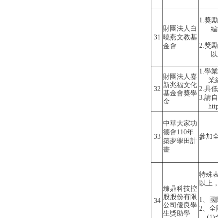
1.
獎勵
財團法人白
編
31
曉燕文教基
2.
獎勵
金會
以
1.
學業
財團法人嘉
業
新兆福文化
32
2.
具低
基金會獎學
3.
請自
金
htt
中華大家功
德會
110
年
33
參加
築夢學田計
畫
特殊
以上
臻鼎科技控
股股份有限
1
、國
34
公司優良學
2
、全
生獎助學
(1)