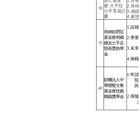
1.
普仁基金
具
-
會
大手拉
2.
具
38
小手育成計
3.
成
畫
4.
家
1.
設籍
肯納自閉症
基金會簡嬌
2.
學業
39
娥女士手足
3.
未享
情長獎助學
金
4.
抽樣
1.
申請
財團法人中
院
華開發文教
與
40
基金會技藝
2.
得隨
職能獎學金
（