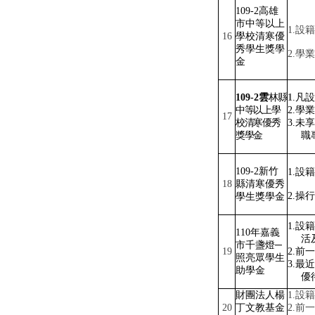
109-2
高雄
市中等以上
1.
設籍
16
學校清寒優
秀學生獎學
2.
學業
金
109-2
雲
林
縣
1
.
凡設
中等以上學
2.
學業
17
校清寒優秀
3.
未享
獎學金
職
109-2
新竹
1.
設籍
18
縣清寒優秀
2.
操行
學生獎學金
1.
設籍
110
年嘉義
活
市千盞燈─
19
2.
前一
照亮眾學生
3.
最近
助學金
優
財團法人楊
1.
設籍
20
丁文教基金
2.
前一