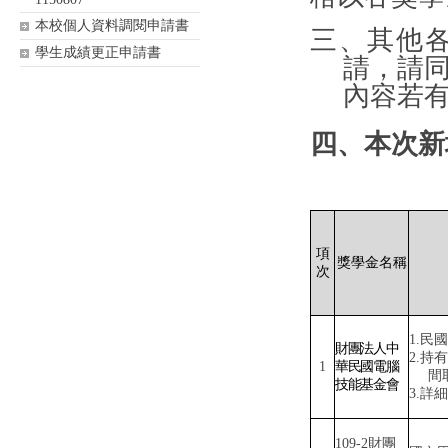
本校個人資料調閱申請書
三、其他
學生成績更正申請書
請，請
內容若
四、本次新增
項
獎學金名稱
次
1.
民國
財團法人中
2.
持有
1
華民國電腦
間
技能基金會
3.
詳細
109-2
財團