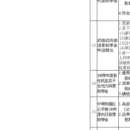
代獎助學金
新
4.
符合
1.
需家
2.
具下
(1)
家
(2)
家
武德武尚德
(3)
父
13
清寒助學金
(4)
單
申請辦法
3.
前一
上列
須檢
財產
1.
優秀
109
學年度新
規
住民及其子
14
2.
清寒
女培力與獎
規
助學金
3.
總統
中華民國紅
1.
為鼓
心字會
110
年
(
父
15
度向日葵獎
2.
品學
助學金
見