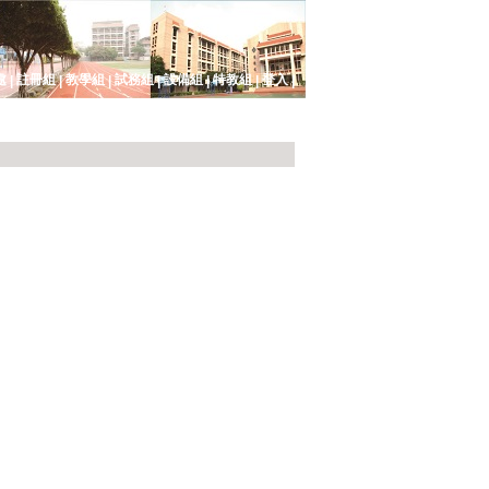
處
註冊組
教學組
試務組
設備組
特教組
登入
|
|
|
|
|
|
|