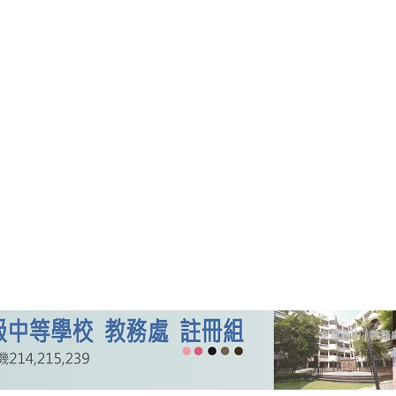
文華高中
教務
|