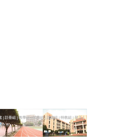
處
註冊組
教學組
試務組
設備組
特教組
登入
|
|
|
|
|
|
|