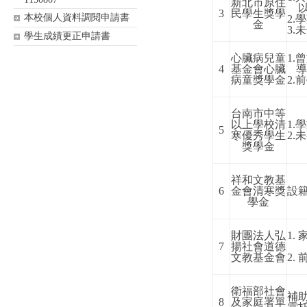
新北市原住
3
民學生獎學
本校個人資料調閱申請書
2.
學
金
3.
未
學生成績更正申請書
心臟病兒童
1.
曾
4
基金會心臟
病童獎學金
2.
前
台南市中等
以上學校清
1.
學
5
寒優秀學生
2.
未
獎學金
祥和文教基
6
金會清寒獎
設
學金
財團法人弘
1.
7
揚社會道德
文教基金會
2.
衛福部社會
補
8
及家庭署單