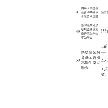
國泰人壽慈善
48
基會2016國泰
請詳
卓越獎助計畫
臺灣漁業經濟
發展協會漁村
請
49
優秀高生學生
獎助學金
1.
上
快槳學習教
育基金會清
50
2.
寒學生獎助
學金
3
者