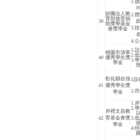
1.
德
財團法人教
2.
體
育部接受捐
39
助獎學基金
3.
技
會獎學金
4.
公
1.
設
桃園市清寒
2.
低
40
優秀學生獎
3.
學
學金
彰化縣自強
1
設
41
優秀學生獎
2.
符
學金
1.
岸
2.
學
岸裡文昌教
育基金會獎
42
3.
低
學金
4.
特