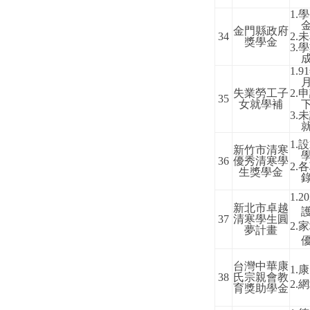
1.
學
金門縣政府
34
2.
未
獎學金
3.
學
1.91
失業勞工子
2.
申
35
女就學補
3.
未
1.
設
新竹市清寒
36
優秀清寒學
2.
各
生獎學金
1.20
新北市卓越
37
清寒學生圓
2.
家
夢計畫
台灣中華康
1.
康
38
氏宗親會教
2.
網
育獎助學金