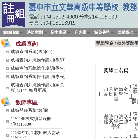
組織職掌
法規章則
招生專區
升大學
減免優待
獎助學金
成績查詢
獎助學金
/
校外獎助
成績查詢系統(親師生)
成績查詢系統操作說明(教師)
成績查詢系統操作說明(學生)
獎學金名稱
成績查詢系統操作說明(家長)
成績查詢系統操作說明(家長
1.
設
群園經濟弱
版)(114年09月更新)
2.
非
1
家庭助學計
上
畫
群
教師專區
成績登錄系統(教師)
1.
設
基隆市清寒
115-1全校成績登錄冊
2.
學
2
優秀學生獎
(條)1150807
學金
115學年度全校班級人數表
1.
具
1150807