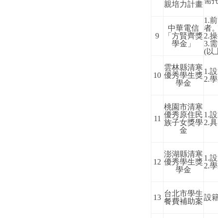
需
親培力計畫
1.
前
中華電信
者
9
「方賢齊獎
2.
操
學金」
3.
需
(
以
雲林縣清寒
1.
設
10
優秀學生獎
2.
學
學金
桃園市清寒
優秀原住民
1.
設
11
族子女獎學
2.
具
金
澎湖縣清寒
1.
設
12
優秀學生獎
2.
學
學金
台北市學生
13
設
餐費補助案