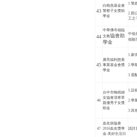
1.
白曉燕基金會
43
警察子女獎助
2.
學金
工之
中華佛寺福臨
中低
協會助
44
文教
假願
學金
1.
廣亮福利慈善
45
事業基金會獎
2.
學金
3.
1.
台中市晚晴婦
女協會清寒單
46
2.學
親優秀子女獎
助金
3.
血友病協會
47
2016血友獎學
請詳
金-美好生活日