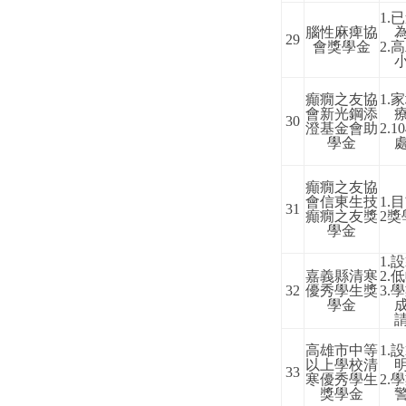
1.
已
腦性麻痺協
29
會獎學金
2.
高
癲癇之友協
1.
家
會新光鋼添
30
澄基金會助
2.10
學金
癲癇之友協
會信東生技
1.
目
31
癲癇之友獎
2
獎
學金
1.
設
嘉義縣清寒
2.
低
32
優秀學生獎
3.
學
學金
高雄市中等
1.
設
以上學校清
33
寒優秀學生
2.
學
獎學金