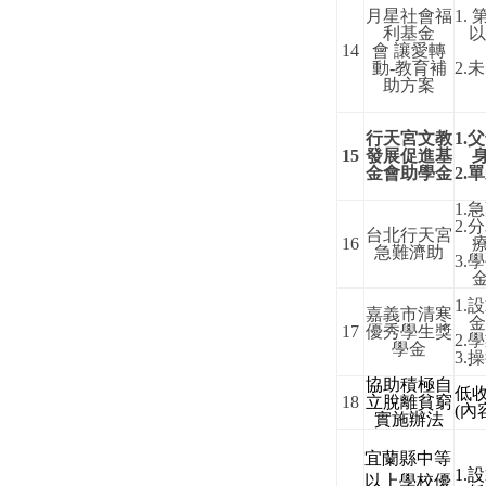
月星社會福
1.
利基金
14
會
讓愛轉
動
-
教育補
2.
未
助方案
行天宮文教
1.
父
15
發展促進基
金會助學金
2.
單
1.
急
2.
分
台北行天宮
16
急難濟助
3.
學
1.
設
嘉義市清寒
17
優秀學生獎
2.
學
學金
3.
操
協助積極自
低
18
立脫離貧窮
(
內
實施辦法
宜蘭縣中等
1.
設
以上學校優