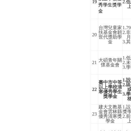
19
2.
低
秀學生獎學
金
台灣兒童家
1.79
扶基金會韌
2.
非
20
世代獎助學
金
3.
其
1.
低
大碩青年關
21
2.
未
懷基金會
3.
學
1.
設
臺中市中等
2.
區
以上學校清
22
寒優秀學生
3.
學
獎學金
建大文教基
1.
設
金會雲林縣
獎
23
優秀清寒獎
2.
前
學金