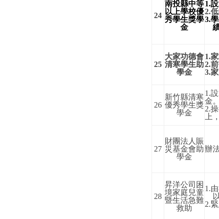
南投縣中等
1.
設
以上學校優
2.
低
24
秀學生獎學
3.
學
金
大家功德會
1.
家
25
清寒學生助
2.
前
學金
3.
家
1.
設
新竹縣清寒
金
26
優秀學生獎
2.
操
學金
上
財團法人賑
27
災基金會助
辦
學金
昇洋公司困
1.
由
境家庭兒童
28
暨生活急難
2.
緊
救助