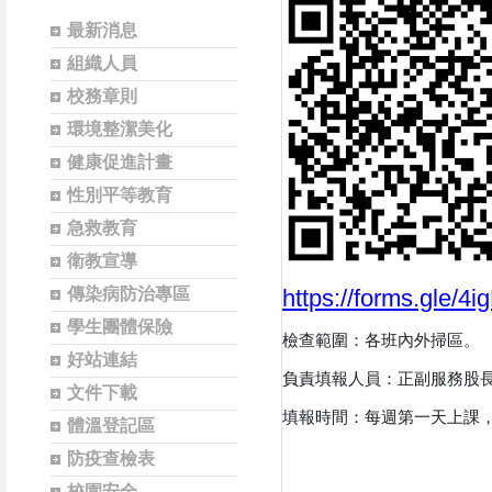
最新消息
組織人員
校務章則
環境整潔美化
健康促進計畫
性別平等教育
急救教育
衛教宣導
傳染病防治專區
https://forms.gle/
學生團體保險
檢查範圍：各班內外掃區。
好站連結
負責填報人員：正副服務股
文件下載
填報時間：每週第一天上課，
體溫登記區
防疫查檢表
校園安全