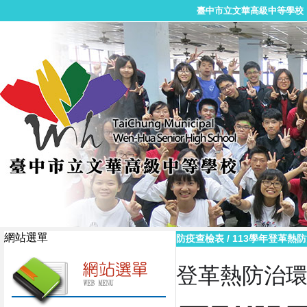
臺中市立文華高級中等學校
網站選單
防疫查檢表
/
113學年登革熱
登革熱防治