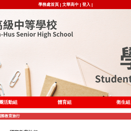
學務處首頁
文華高中
登入
|
|
|
團活動組
體育組
衛生組
國際教育旅行