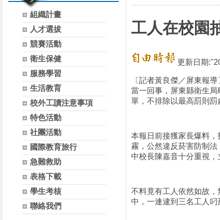
組織計畫
工人在校園抽
人才選拔
競賽活動
衛生保健
更新日期:
2
服務學習
〔記者黃良傑／屏東報導
生活教育
當一回事，屏東縣衛生局
單，不排除以最高罰則罰
校外工讀注意事項
特色活動
社團活動
本報日前接獲家長爆料，
霧，公然違反菸害防制法
國際教育旅行
中校長陳嘉音十分重視，
急難救助
表格下載
不料竟有工人依然如故，
學生考核
中，一連逮到三名工人叼
聯絡我們