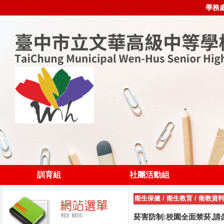
學務
訓育組
社團活動組
衛生保健
/
衛生教育
/
衛教資
菸害防制:校園全面禁菸,請