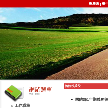
學務處
臺
|
義務役兵役
國防部1年期義務
工作職掌