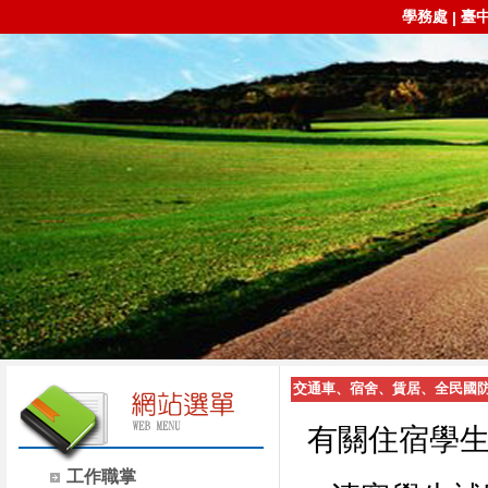
學務處
臺
|
交通車、宿舍、賃居、全民國
有關住宿學
工作職掌