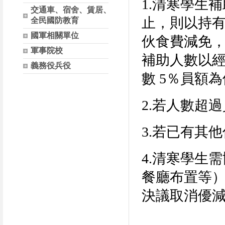
1.清寒學生
交通車、宿舍、賃居、
止，則以持
全民國防教育
國軍相關單位
伙食費減免，
軍事院校
補助人數以
義務役兵役
數 5％員額
2.若人數超
3.若已有其
4.清寒學生
餐廳布置等
決議取消優