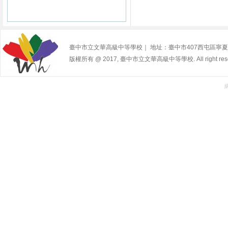
臺中市立文華高級中等學校｜ 地址：臺中市407西屯區寧夏路240號 | 
版權所有 @ 2017, 臺中市立文華高級中等學校. All right rese