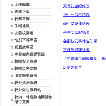
工作職掌
家長訪談紀錄表
表單下載
學生公假申請表
校務章則
學生獎懲建議表
生輔通報
學生訪談紀錄表
友善校園週
性別平等專區
各類校安事件告知單
反霸凌專區
事件經過
陳述書
寒暑假家長聯繫函
「中輟學生輔導機制」 
校園安全宣導
訂購外食單
校園災害防救
服裝學號繡法
校外賃居服務
校外愛心服務站
校內、外危險地圖暨敏
感位置圖