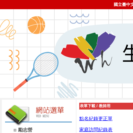
國立臺中
表單下載
/
教師用
點名紀錄更正單
家庭訪問紀錄表
勵志營