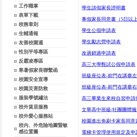
工作職掌
學生請假家長證明書
表單下載
事假家長同意書（5日以
校務章則
學生公假申請表
生輔通報
學生勵志營申請表
友善校園週
性別平等專區
改過銷過申請表
反霸凌專區
高三大學甄試公假申請表
寒暑假家長聯繫函
班級座位表-前門在講臺
校園安全宣導
班級座位表-前門在講臺
校園災害防救
服裝學號繡法
高三畢業生來校自習申請
校外賃居服務
文華高中班級
/
社團團體服
校外愛心服務站
校園進出免刷卡家長同意
校內、外危險地圖暨敏
感位置圖
電梯卡管理使用規定及申