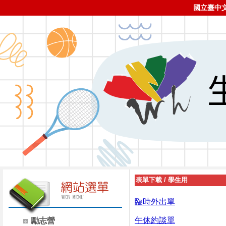
國立臺中
表單下載
/
學生用
臨時外出單
午休約談單
勵志營