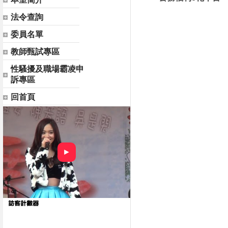
法令查詢
委員名單
教師甄試專區
性騷擾及職場霸凌申
訴專區
回首頁
►