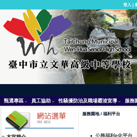
登入
|
甄選專區
員工協助
性騷擾防治及職場霸淩宣導
服務
服務園地
/
福利平台
公務福利e化平台
本室簡介