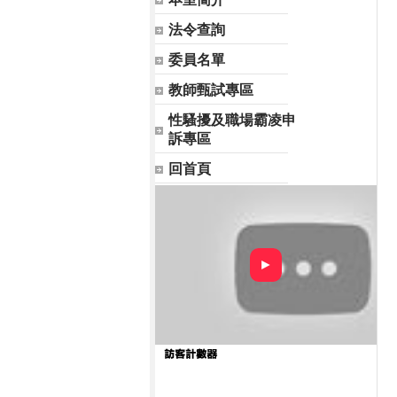
法令查詢
委員名單
教師甄試專區
性騷擾及職場霸凌申
訴專區
回首頁
►