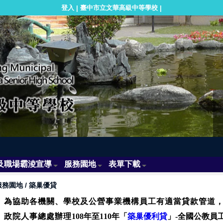
登入
臺中市立文華高級中等學校
|
|
及職場霸淩宣導
服務園地
表單下載
服務園地
/
築巢優貸
為協助各機關、學校及公營事業機構員工有適當貸款管道
政院人事總處辦理
108年至110年「
築巢優利貸
」-全國公教員