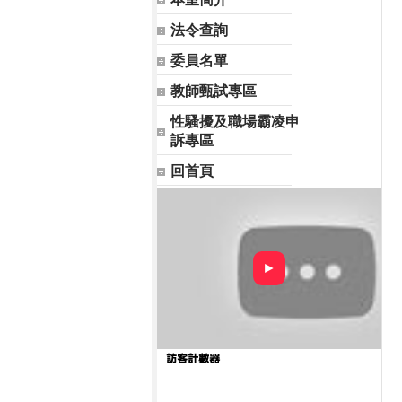
法令查詢
委員名單
教師甄試專區
性騷擾及職場霸凌申
訴專區
回首頁
►