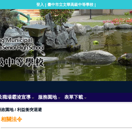
登入
臺中市立文華高級中等學校
|
|
及職場霸淩宣導
服務園地
表單下載
廉政園地
/
利益衝突迴避
相關法令