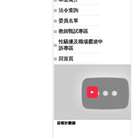
法令查詢
委員名單
教師甄試專區
性騷擾及職場霸凌申
訴專區
回首頁
►