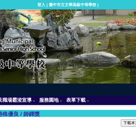
登入
臺中市立文華高級中等學校
|
|
及職場霸淩宣導
服務園地
表單下載
特殊優良
/
師鐸獎
下載本