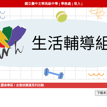
國立臺中文華高級中學
學務處
登入
|
|
|
反霸凌專區
/
友善校園週系列活動
下載本