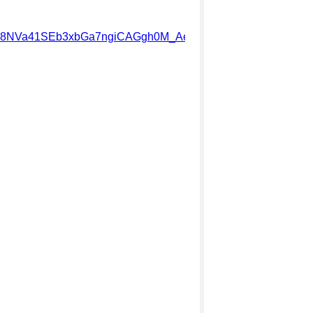
AH68w8NVa41SEb3xbGa7ngiCAGgh0M_AesmaUOa/exec