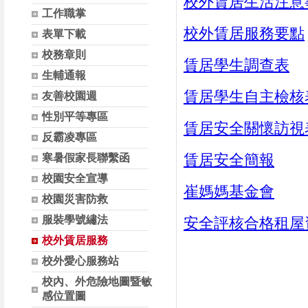
校外賃居生活注意
工作職掌
校外賃居服務要點
表單下載
校務章則
賃居學生調查表
生輔通報
賃居學生自主檢核
友善校園週
性別平等專區
賃居安全關懷訪視
反霸凌專區
賃居安全簡報
寒暑假家長聯繫函
校園安全宣導
崔媽媽基金會
校園災害防救
服裝學號繡法
安全評核合格租屋
校外賃居服務
校外愛心服務站
校內、外危險地圖暨敏
感位置圖