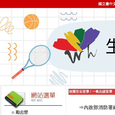
國立臺中
校園安全宣導
/
一氧化碳宣導
⇒內政部消防署
勵志營