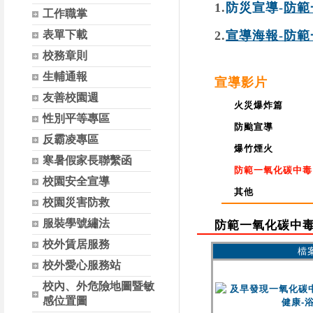
1.
防災宣導-
防範
工作職掌
表單下載
2.
宣導海報-
防範
校務章則
生輔通報
宣導影片
友善校園週
火災爆炸篇
性別平等專區
防颱宣導
反霸凌專區
爆竹煙火
寒暑假家長聯繫函
防範一氧化碳中毒
校園安全宣導
其他
校園災害防救
服裝學號繡法
防範一氧化碳中
校外賃居服務
檔
校外愛心服務站
校內、外危險地圖暨敏
感位置圖