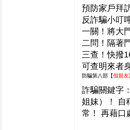
預防家戶拜
反詐騙小叮
一關！將大
二問！隔著
三查！快撥1
可查明來者
防騙第八部【
假親友
詐騙關鍵字
姐妹）！ 自
常！ 再藉