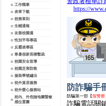
警政署檢舉詐
工作職掌
https://www
表單下載
校務章則
生輔通報
友善校園週
性別平等專區
反霸凌專區
寒暑假家長聯繫函
校園安全宣導
校園災害防救
服裝學號繡法
校外賃居服務
防詐騙手
校外愛心服務站
防騙第一部【
假警察
校內、外危險地圖暨敏
詐騙電話關
感位置圖