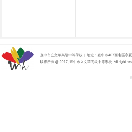
臺中市立文華高級中等學校｜ 地址：臺中市407西屯區寧夏路240號 | 
版權所有 @ 2017, 臺中市立文華高級中等學校. All right rese