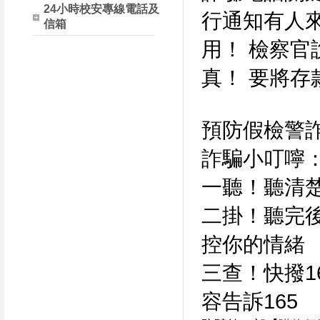
24小時校安專線電話及
行通知有人
信箱
用！ 檢察官
真！ 要將存
預防假檢警
詐騙小叮嚀
一聽！聽清
二掛！聽完
控你的情緒
三查！快撥1
容告訴165