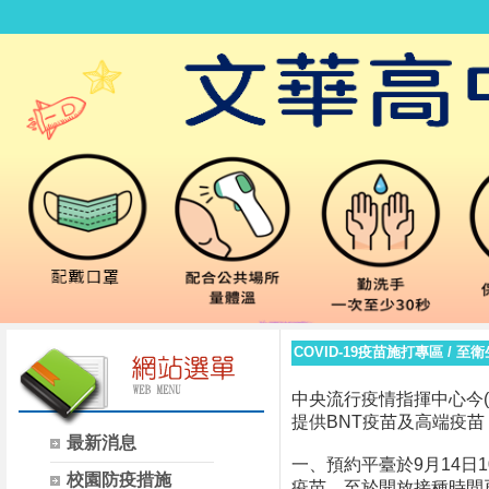
COVID-19疫苗施打專區
/
至衛
中央流行疫情指揮中心今(11)日
提供BNT疫苗及高端疫
最新消息
一、預約平臺於9月14日
校園防疫措施
疫苗，至於開放接種時間