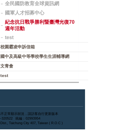
全民國防教育全球資訊網
國軍人才招募中心
紀念抗日戰爭勝利暨臺灣光復70
週年活動
test
校園霸凌申訴信箱
國中及高級中等學校學生生涯輔導網
文青會
test
ox，如遇不正常顯示狀況，請訪客自行更新版本
-320522 統編：02993954
, Taichung City 407, Taiwan ( R.O.C )