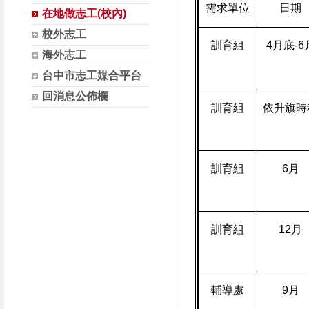
需求單位
日期
在地做志工(校內)
校外志工
訓育組
4
月底
-6
海外志工
台中市志工媒合平台
回消息公佈欄
訓育組
依升旗時
訓育組
6
月
訓育組
12
月
輔導處
9
月