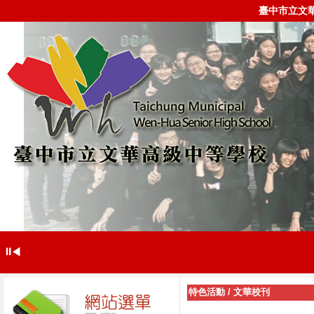
臺中市立文
⏸
◀
特色活動
/
文華校刊